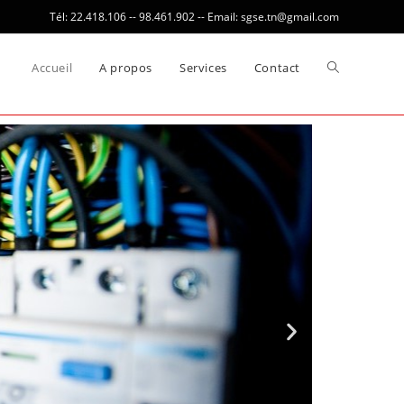
Tél: 22.418.106 -- 98.461.902 -- Email: sgse.tn@gmail.com
Accueil
A propos
Services
Contact