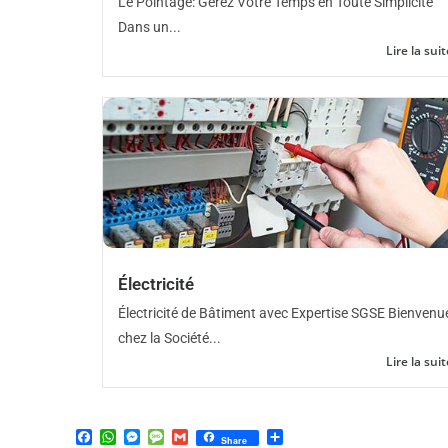
Le Pointage: Gérez Votre Temps en Toute Simplicité
Dans un...
Lire la suit
Électricité
Électricité de Bâtiment avec Expertise SGSE Bienvenu
chez la Société...
Lire la suit
F
W
M
M
G
P
Share